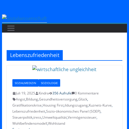
Zum
Inhalt
springen
Lebenszufriedenheit
SOZIALMEDIZIN
SOZIOLOGIE
Juli 19, 2025
Kindra
356 Aufrufe
0 Kommentare
Angst
,
Bildung
,
Gesundheitsversorgung
,
Glück
,
Gratifikationskrise
,
Housing First
,
ildungszugang
,
Kuznets-Kurve
,
Lebenszufriedenheit
,
Sozio-ökonomisches Panel (SOEP)
,
Steuerpolitik
,
tress
,
Umweltqualität
,
Vermögenssteuer
,
Wohlbefindensmodell
,
Wohlstand