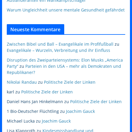
Ausländeranteil ein Wahlkampfschlager
Warum Ungleichheit unsere mentale Gesundheit gefährdet
Neueste Kommentare
Zwischen Bibel und Ball – Evangelikale im Profifußball
zu
Evangelikale – Wurzeln, Verbreitung und ihr Einfluss
Disruption des Zweiparteiensystems: Elon Musks „America
Party“
zu
Parteien in den USA – mehr als Demokraten und
Republikaner?
Nikolai Randau
zu
Politische Ziele der Linken
karl
zu
Politische Ziele der Linken
Daniel Hans Jan Hinkelmann
zu
Politische Ziele der Linken
1 Bio-Deutscher Flüchtling
zu
Joachim Gauck
Michael Lucka
zu
Joachim Gauck
Lisa Klapproth
zu
Kindesmisshandlung und