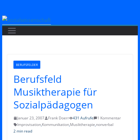
Zum
Inhalt
springen
BERUFSFELDER
Berufsfeld
Musiktherapie für
Sozialpädagogen
Januar 23, 2007
Frank Doerr
431 Aufrufe
1 Kommentar
Improvisation
,
Kommunikation
,
Musiktherapie
,
nonverbal
2 min read