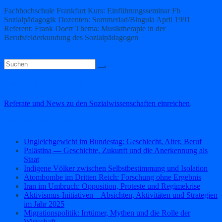
Fachhochschule Frankfurt Kurs: Einführungsseminar Fb
Sozialpädagogik Dozenten: Sommerlad/Bingula April 1991
Referent: Frank Doerr Thema: Musiktherapie in der
Berufsfelderkundung des Sozialpädagogen
Weiterlesen
Referate hier veröffentlichen
Referate und News zu den Sozialwissenschaften einreichen
.
Neueste Beiträge
Ungleichgewicht im Bundestag: Geschlecht, Alter, Beruf
Palästina — Geschichte, Zukunft und die Anerkennung als
Staat
Indigene Völker zwischen Selbstbestimmung und Isolation
Atombombe im Dritten Reich: Forschung ohne Ergebnis
Iran im Umbruch: Opposition, Proteste und Regimekrise
Aktivismus‑Initiativen – Absichten, Aktivitäten und Strategien
im Jahr 2025
Migrationspolitik: Irrtümer, Mythen und die Rolle der
Wirtschaft