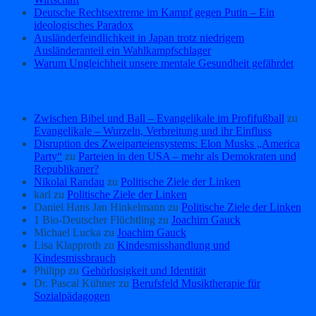
Deutsche Rechtsextreme im Kampf gegen Putin – Ein
ideologisches Paradox
Ausländerfeindlichkeit in Japan trotz niedrigem
Ausländeranteil ein Wahlkampfschlager
Warum Ungleichheit unsere mentale Gesundheit gefährdet
Neueste Kommentare
Zwischen Bibel und Ball – Evangelikale im Profifußball
zu
Evangelikale – Wurzeln, Verbreitung und ihr Einfluss
Disruption des Zweiparteiensystems: Elon Musks „America
Party“
zu
Parteien in den USA – mehr als Demokraten und
Republikaner?
Nikolai Randau
zu
Politische Ziele der Linken
karl
zu
Politische Ziele der Linken
Daniel Hans Jan Hinkelmann
zu
Politische Ziele der Linken
1 Bio-Deutscher Flüchtling
zu
Joachim Gauck
Michael Lucka
zu
Joachim Gauck
Lisa Klapproth
zu
Kindesmisshandlung und
Kindesmissbrauch
Philipp
zu
Gehörlosigkeit und Identität
Dr. Pascal Kühner
zu
Berufsfeld Musiktherapie für
Sozialpädagogen