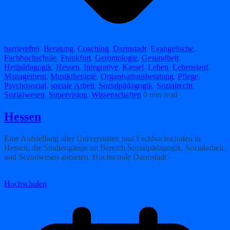
barrierefrei
,
Beratung
,
Coaching
,
Darmstadt
,
Evangelische
,
Fachhochschule
,
Frankfurt
,
Gerontologie
,
Gesundheit
,
Heilpädagogik
,
Hessen
,
Integrative
,
Kassel
,
Leben
,
Lebenslauf
,
Management
,
Musiktherapie
,
Organisationsberatung
,
Pflege
,
Psychosozial
,
soziale Arbeit
,
Sozialpädagogik
,
Sozialrecht
,
Sozialwesen
,
Supervision
,
Wissenschaften
0 min read
Hessen
Eine Aufstellung aller Universitäten und Fachhochschulen in
Hessen, die Studiengänge im Bereich Sozialpädagogik, Sozialarbeit
und Sozialwesen anbieten. Hochschule Darmstadt –
Weiterlesen
Hochschulen