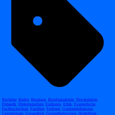
Bachelor
,
Baden
,
Beratung
,
Berufsakademie
,
Deeskalation
,
Didaktik
,
Diplomstudium
,
Esslingen
,
Ethik
,
Evangelische
,
Fachhochschule
,
Familien
,
Freiburg
,
Gemeindediakonie
,
Gerontologie
,
Gesundheit
,
Gesundheitswesen
,
Heidelberg
,