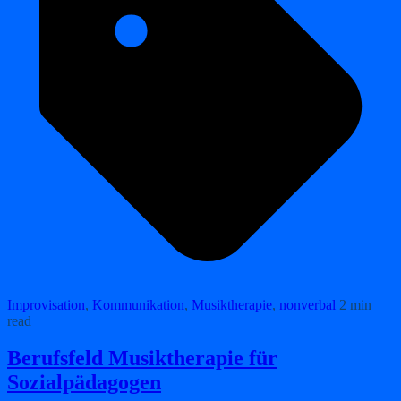
Improvisation
,
Kommunikation
,
Musiktherapie
,
nonverbal
2 min
read
Berufsfeld Musiktherapie für
Sozialpädagogen