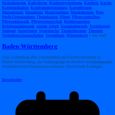
Heilpädagogik
,
Katholische
,
Kinderpsychodrama
,
Kindheit
,
Kirche
,
Kommunikation
,
Konfrontationstraining
,
Kunsttherapie
,
Management
,
Mannheim
,
Masterstudium
,
Musiktherapie
,
Non-
Profit-Organizations
,
Organisation
,
Pflege
,
Pflegecontrolling
,
Pflegepädagogik
,
Pflegewissenschaft
,
Reittherapeuten
,
Religionspädagogik
,
soziale Arbeit
,
Sozialpädagogik
,
Sozialwesen
,
Stuttgart
,
Supervision
,
Systemische
,
Theatertherapie
,
Therapie
,
Verhaltenswissenschaften
,
Vermittlung
,
Württemberg
1 min read
Baden-Württemberg
Eine Aufstellung aller Universitäten und Fachhochschulen in
Baden-Württemberg, die Studiengänge im Bereich Sozialpädagogik,
Sozialarbeit und Sozialwesen anbieten. Hochschule Esslingen –
Weiterlesen
Berufsfelder