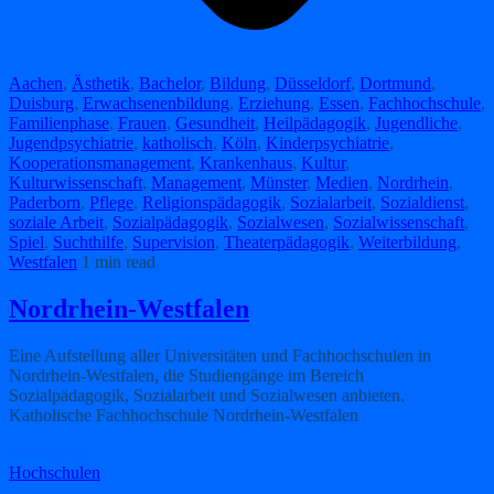
Aachen
,
Ästhetik
,
Bachelor
,
Bildung
,
Düsseldorf
,
Dortmund
,
Duisburg
,
Erwachsenenbildung
,
Erziehung
,
Essen
,
Fachhochschule
,
Familienphase
,
Frauen
,
Gesundheit
,
Heilpädagogik
,
Jugendliche
,
Jugendpsychiatrie
,
katholisch
,
Köln
,
Kinderpsychiatrie
,
Kooperationsmanagement
,
Krankenhaus
,
Kultur
,
Kulturwissenschaft
,
Management
,
Münster
,
Medien
,
Nordrhein
,
Paderborn
,
Pflege
,
Religionspädagogik
,
Sozialarbeit
,
Sozialdienst
,
soziale Arbeit
,
Sozialpädagogik
,
Sozialwesen
,
Sozialwissenschaft
,
Spiel
,
Suchthilfe
,
Supervision
,
Theaterpädagogik
,
Weiterbildung
,
Westfalen
1 min read
Nordrhein-Westfalen
Eine Aufstellung aller Universitäten und Fachhochschulen in
Nordrhein-Westfalen, die Studiengänge im Bereich
Sozialpädagogik, Sozialarbeit und Sozialwesen anbieten.
Katholische Fachhochschule Nordrhein-Westfalen
Weiterlesen
Hochschulen