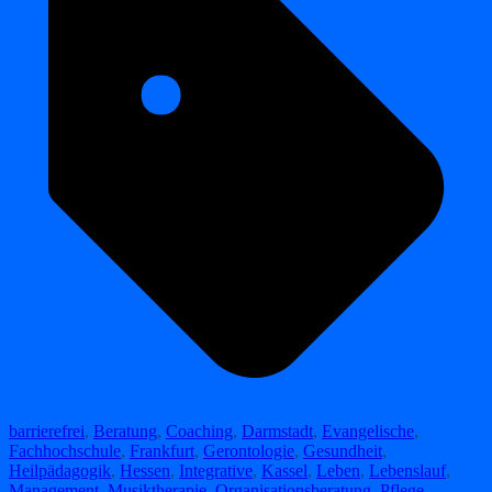
barrierefrei
,
Beratung
,
Coaching
,
Darmstadt
,
Evangelische
,
Fachhochschule
,
Frankfurt
,
Gerontologie
,
Gesundheit
,
Heilpädagogik
,
Hessen
,
Integrative
,
Kassel
,
Leben
,
Lebenslauf
,
Management
,
Musiktherapie
,
Organisationsberatung
,
Pflege
,