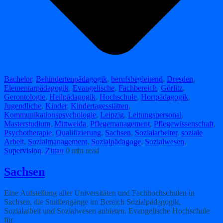
Bachelor
,
Behindertenpädagogik
,
berufsbegleitend
,
Dresden
,
Elementarpädagogik
,
Evangelische
,
Fachbereich
,
Görlitz
,
Gerontologie
,
Heilpädagogik
,
Hochschule
,
Hortpädagogik
,
Jugendliche
,
Kinder
,
Kindertagesstätten
,
Kommunikationspsychologie
,
Leipzig
,
Leitungspersonal
,
Masterstudium
,
Mittweida
,
Pflegemanagement
,
Pflegewissenschaft
,
Psychotherapie
,
Qualifizierung
,
Sachsen
,
Sozialarbeiter
,
soziale
Arbeit
,
Sozialmanagement
,
Sozialpädagoge
,
Sozialwesen
,
Supervision
,
Zittau
0 min read
Sachsen
Eine Aufstellung aller Universitäten und Fachhochschulen in
Sachsen, die Studiengänge im Bereich Sozialpädagogik,
Sozialarbeit und Sozialwesen anbieten. Evangelische Hochschule
für