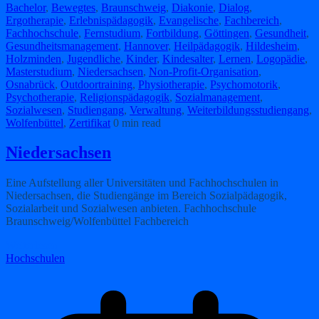
Bachelor
,
Bewegtes
,
Braunschweig
,
Diakonie
,
Dialog
,
Ergotherapie
,
Erlebnispädagogik
,
Evangelische
,
Fachbereich
,
Fachhochschule
,
Fernstudium
,
Fortbildung
,
Göttingen
,
Gesundheit
,
Gesundheitsmanagement
,
Hannover
,
Heilpädagogik
,
Hildesheim
,
Holzminden
,
Jugendliche
,
Kinder
,
Kindesalter
,
Lernen
,
Logopädie
,
Masterstudium
,
Niedersachsen
,
Non-Profit-Organisation
,
Osnabrück
,
Outdoortraining
,
Physiotherapie
,
Psychomotorik
,
Psychotherapie
,
Religionspädagogik
,
Sozialmanagement
,
Sozialwesen
,
Studiengang
,
Verwaltung
,
Weiterbildungsstudiengang
,
Wolfenbüttel
,
Zertifikat
0 min read
Niedersachsen
Eine Aufstellung aller Universitäten und Fachhochschulen in
Niedersachsen, die Studiengänge im Bereich Sozialpädagogik,
Sozialarbeit und Sozialwesen anbieten. Fachhochschule
Braunschweig/Wolfenbüttel Fachbereich
Weiterlesen
Hochschulen