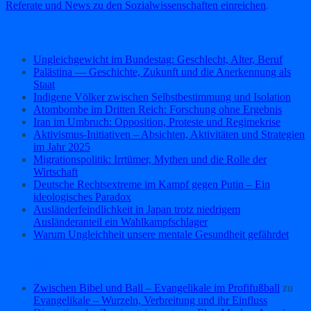
Referate und News zu den Sozialwissenschaften einreichen
.
Neueste Beiträge
Ungleichgewicht im Bundestag: Geschlecht, Alter, Beruf
Palästina — Geschichte, Zukunft und die Anerkennung als
Staat
Indigene Völker zwischen Selbstbestimmung und Isolation
Atombombe im Dritten Reich: Forschung ohne Ergebnis
Iran im Umbruch: Opposition, Proteste und Regimekrise
Aktivismus‑Initiativen – Absichten, Aktivitäten und Strategien
im Jahr 2025
Migrationspolitik: Irrtümer, Mythen und die Rolle der
Wirtschaft
Deutsche Rechtsextreme im Kampf gegen Putin – Ein
ideologisches Paradox
Ausländerfeindlichkeit in Japan trotz niedrigem
Ausländeranteil ein Wahlkampfschlager
Warum Ungleichheit unsere mentale Gesundheit gefährdet
Neueste Kommentare
Zwischen Bibel und Ball – Evangelikale im Profifußball
zu
Evangelikale – Wurzeln, Verbreitung und ihr Einfluss