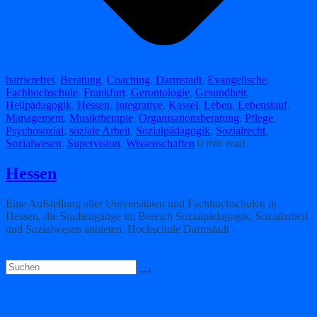
barrierefrei
,
Beratung
,
Coaching
,
Darmstadt
,
Evangelische
,
Fachhochschule
,
Frankfurt
,
Gerontologie
,
Gesundheit
,
Heilpädagogik
,
Hessen
,
Integrative
,
Kassel
,
Leben
,
Lebenslauf
,
Management
,
Musiktherapie
,
Organisationsberatung
,
Pflege
,
Psychosozial
,
soziale Arbeit
,
Sozialpädagogik
,
Sozialrecht
,
Sozialwesen
,
Supervision
,
Wissenschaften
0 min read
Hessen
Eine Aufstellung aller Universitäten und Fachhochschulen in
Hessen, die Studiengänge im Bereich Sozialpädagogik, Sozialarbeit
und Sozialwesen anbieten. Hochschule Darmstadt –
Weiterlesen
Referate hier veröffentlichen