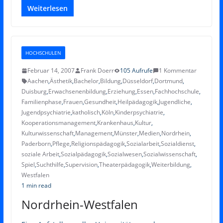
Weiterlesen
HOCHSCHULEN
Februar 14, 2007
Frank Doerr
105 Aufrufe
1 Kommentar
Aachen
,
Ästhetik
,
Bachelor
,
Bildung
,
Düsseldorf
,
Dortmund
,
Duisburg
,
Erwachsenenbildung
,
Erziehung
,
Essen
,
Fachhochschule
,
Familienphase
,
Frauen
,
Gesundheit
,
Heilpädagogik
,
Jugendliche
,
Jugendpsychiatrie
,
katholisch
,
Köln
,
Kinderpsychiatrie
,
Kooperationsmanagement
,
Krankenhaus
,
Kultur
,
Kulturwissenschaft
,
Management
,
Münster
,
Medien
,
Nordrhein
,
Paderborn
,
Pflege
,
Religionspädagogik
,
Sozialarbeit
,
Sozialdienst
,
soziale Arbeit
,
Sozialpädagogik
,
Sozialwesen
,
Sozialwissenschaft
,
Spiel
,
Suchthilfe
,
Supervision
,
Theaterpädagogik
,
Weiterbildung
,
Westfalen
1 min read
Nordrhein-Westfalen