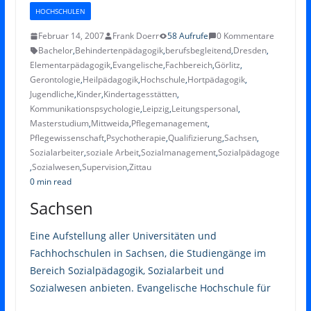
HOCHSCHULEN
Februar 14, 2007
Frank Doerr
58 Aufrufe
0 Kommentare
Bachelor
,
Behindertenpädagogik
,
berufsbegleitend
,
Dresden
,
Elementarpädagogik
,
Evangelische
,
Fachbereich
,
Görlitz
,
Gerontologie
,
Heilpädagogik
,
Hochschule
,
Hortpädagogik
,
Jugendliche
,
Kinder
,
Kindertagesstätten
,
Kommunikationspsychologie
,
Leipzig
,
Leitungspersonal
,
Masterstudium
,
Mittweida
,
Pflegemanagement
,
Pflegewissenschaft
,
Psychotherapie
,
Qualifizierung
,
Sachsen
,
Sozialarbeiter
,
soziale Arbeit
,
Sozialmanagement
,
Sozialpädagoge
,
Sozialwesen
,
Supervision
,
Zittau
0 min read
Sachsen
Eine Aufstellung aller Universitäten und
Fachhochschulen in Sachsen, die Studiengänge im
Bereich Sozialpädagogik, Sozialarbeit und
Sozialwesen anbieten. Evangelische Hochschule für