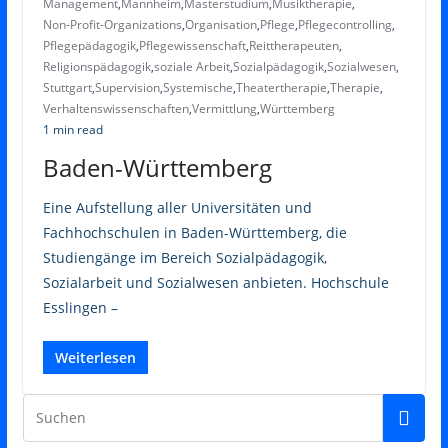
Management
,
Mannheim
,
Masterstudium
,
Musiktherapie
,
Non-Profit-Organizations
,
Organisation
,
Pflege
,
Pflegecontrolling
,
Pflegepädagogik
,
Pflegewissenschaft
,
Reittherapeuten
,
Religionspädagogik
,
soziale Arbeit
,
Sozialpädagogik
,
Sozialwesen
,
Stuttgart
,
Supervision
,
Systemische
,
Theatertherapie
,
Therapie
,
Verhaltenswissenschaften
,
Vermittlung
,
Württemberg
1 min read
Baden-Württemberg
Eine Aufstellung aller Universitäten und
Fachhochschulen in Baden-Württemberg, die
Studiengänge im Bereich Sozialpädagogik,
Sozialarbeit und Sozialwesen anbieten. Hochschule
Esslingen –
Weiterlesen