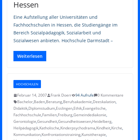
Hessen
Eine Aufstellung aller Universitäten und
Fachhochschulen in Hessen, die Studiengänge im
Bereich Sozialpädagogik, Sozialarbeit und
Sozialwesen anbieten. Hochschule Darmstadt –
Weiterlesen
HOCHSCHULEN
Februar 14, 2007
Frank Doerr
94 Aufrufe
0 Kommentare
Bachelor
,
Baden
,
Beratung
,
Berufsakademie
,
Deeskalation
,
Didaktik
,
Diplomstudium
,
Esslingen
,
Ethik
,
Evangelische
,
Fachhochschule
,
Familien
,
Freiburg
,
Gemeindediakonie
,
Gerontologie
,
Gesundheit
,
Gesundheitswesen
,
Heidelberg
,
Heilpädagogik
,
Katholische
,
Kinderpsychodrama
,
Kindheit
,
Kirche
,
Kommunikation
,
Konfrontationstraining
,
Kunsttherapie
,