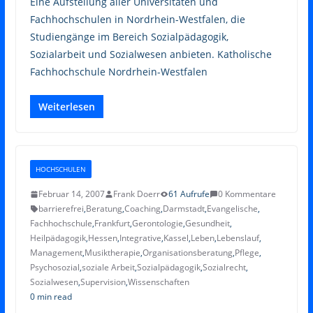
Eine Aufstellung aller Universitäten und
Fachhochschulen in Nordrhein-Westfalen, die
Studiengänge im Bereich Sozialpädagogik,
Sozialarbeit und Sozialwesen anbieten. Katholische
Fachhochschule Nordrhein-Westfalen
Weiterlesen
HOCHSCHULEN
Februar 14, 2007
Frank Doerr
61 Aufrufe
0 Kommentare
barrierefrei
,
Beratung
,
Coaching
,
Darmstadt
,
Evangelische
,
Fachhochschule
,
Frankfurt
,
Gerontologie
,
Gesundheit
,
Heilpädagogik
,
Hessen
,
Integrative
,
Kassel
,
Leben
,
Lebenslauf
,
Management
,
Musiktherapie
,
Organisationsberatung
,
Pflege
,
Psychosozial
,
soziale Arbeit
,
Sozialpädagogik
,
Sozialrecht
,
Sozialwesen
,
Supervision
,
Wissenschaften
0 min read