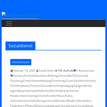
Zum
Inhalt
springen
Sozialdienst
HOCHSCHULEN
Februar 14, 2007
Frank Doerr
105 Aufrufe
1 Kommentar
Aachen
,
Ästhetik
,
Bachelor
,
Bildung
,
Düsseldorf
,
Dortmund
,
Duisburg
,
Erwachsenenbildung
,
Erziehung
,
Essen
,
Fachhochschule
,
Familienphase
,
Frauen
,
Gesundheit
,
Heilpädagogik
,
Jugendliche
,
Jugendpsychiatrie
,
katholisch
,
Köln
,
Kinderpsychiatrie
,
Kooperationsmanagement
,
Krankenhaus
,
Kultur
,
Kulturwissenschaft
,
Management
,
Münster
,
Medien
,
Nordrhein
,
Paderborn
,
Pflege
,
Religionspädagogik
,
Sozialarbeit
,
Sozialdienst
,