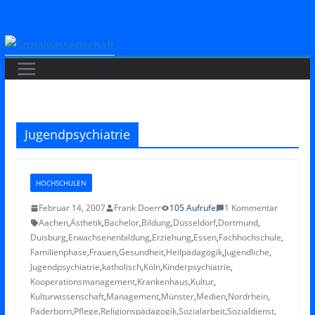
Zum
Inhalt
springen
Jugendpsychiatrie
HOCHSCHULEN
Februar 14, 2007
Frank Doerr
105 Aufrufe
1 Kommentar
Aachen
,
Ästhetik
,
Bachelor
,
Bildung
,
Düsseldorf
,
Dortmund
,
Duisburg
,
Erwachsenenbildung
,
Erziehung
,
Essen
,
Fachhochschule
,
Familienphase
,
Frauen
,
Gesundheit
,
Heilpädagogik
,
Jugendliche
,
Jugendpsychiatrie
,
katholisch
,
Köln
,
Kinderpsychiatrie
,
Kooperationsmanagement
,
Krankenhaus
,
Kultur
,
Kulturwissenschaft
,
Management
,
Münster
,
Medien
,
Nordrhein
,
Paderborn
,
Pflege
,
Religionspädagogik
,
Sozialarbeit
,
Sozialdienst
,