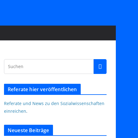
Referate hier veröffentlichen
Referate und News zu den Sozialwissenschaften
einreichen
.
Neueste Beiträge