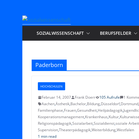
Zum
Inhalt
springen
SOZIALWISSENSCHAFT
BERUFSFELDER
Paderborn
HOCHSCHULEN
Februar 14, 2007
Frank Doerr
105 Aufrufe
1 Komme
Aachen
,
Ästhetik
,
Bachelor
,
Bildung
,
Düsseldorf
,
Dortmund
Familienphase
,
Frauen
,
Gesundheit
,
Heilpädagogik
,
Jugendli
Kooperationsmanagement
,
Krankenhaus
,
Kultur
,
Kulturwiss
Religionspädagogik
,
Sozialarbeit
,
Sozialdienst
,
soziale Arbeit
Supervision
,
Theaterpädagogik
,
Weiterbildung
,
Westfalen
1 min read