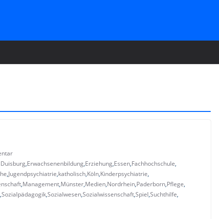
ntar
,
Duisburg
,
Erwachsenenbildung
,
Erziehung
,
Essen
,
Fachhochschule
,
che
,
Jugendpsychiatrie
,
katholisch
,
Köln
,
Kinderpsychiatrie
,
enschaft
,
Management
,
Münster
,
Medien
,
Nordrhein
,
Paderborn
,
Pflege
,
,
Sozialpädagogik
,
Sozialwesen
,
Sozialwissenschaft
,
Spiel
,
Suchthilfe
,