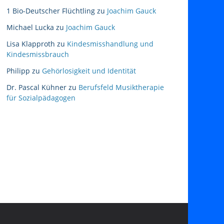
1 Bio-Deutscher Flüchtling
zu
Joachim Gauck
Michael Lucka
zu
Joachim Gauck
Lisa Klapproth
zu
Kindesmisshandlung und
Kindesmissbrauch
Philipp
zu
Gehörlosigkeit und Identität
Dr. Pascal Kühner
zu
Berufsfeld Musiktherapie
für Sozialpädagogen