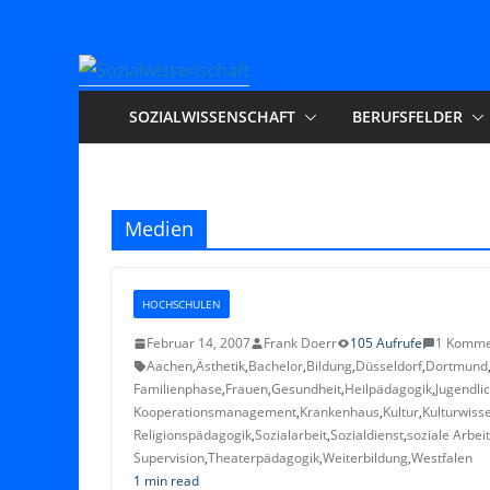
Zum
Inhalt
springen
SOZIALWISSENSCHAFT
BERUFSFELDER
Medien
HOCHSCHULEN
Februar 14, 2007
Frank Doerr
105 Aufrufe
1 Komme
Aachen
,
Ästhetik
,
Bachelor
,
Bildung
,
Düsseldorf
,
Dortmund
Familienphase
,
Frauen
,
Gesundheit
,
Heilpädagogik
,
Jugendli
Kooperationsmanagement
,
Krankenhaus
,
Kultur
,
Kulturwiss
Religionspädagogik
,
Sozialarbeit
,
Sozialdienst
,
soziale Arbeit
Supervision
,
Theaterpädagogik
,
Weiterbildung
,
Westfalen
1 min read