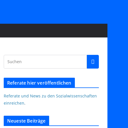
Referate hier veröffentlichen
Referate und News zu den Sozialwissenschaften
einreichen
.
Neueste Beiträge