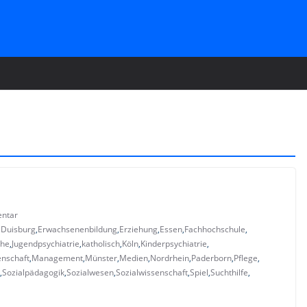
ntar
,
Duisburg
,
Erwachsenenbildung
,
Erziehung
,
Essen
,
Fachhochschule
,
che
,
Jugendpsychiatrie
,
katholisch
,
Köln
,
Kinderpsychiatrie
,
enschaft
,
Management
,
Münster
,
Medien
,
Nordrhein
,
Paderborn
,
Pflege
,
,
Sozialpädagogik
,
Sozialwesen
,
Sozialwissenschaft
,
Spiel
,
Suchthilfe
,