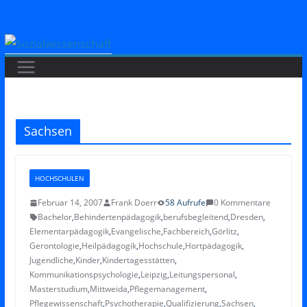
Zum
Inhalt
springen
Sachsen
HOCHSCHULEN
Februar 14, 2007
Frank Doerr
58 Aufrufe
0 Kommentare
Bachelor
,
Behindertenpädagogik
,
berufsbegleitend
,
Dresden
,
Elementarpädagogik
,
Evangelische
,
Fachbereich
,
Görlitz
,
Gerontologie
,
Heilpädagogik
,
Hochschule
,
Hortpädagogik
,
Jugendliche
,
Kinder
,
Kindertagesstätten
,
Kommunikationspsychologie
,
Leipzig
,
Leitungspersonal
,
Masterstudium
,
Mittweida
,
Pflegemanagement
,
Pflegewissenschaft
,
Psychotherapie
,
Qualifizierung
,
Sachsen
,