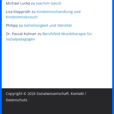
Michael Lucka
zu
Joachim Gauck
Lisa Klapproth
zu
Kindesmisshandlung und
Kindesmissbrauch
Philipp
zu
Gehörlosigkeit und Identität
Dr. Pascal Kühner
zu
Berufsfeld Musiktherapie für
Sozialpädagogen
Copyright © 2026
Sozialwissenschaft
.
Kontakt /
Datenschutz
.