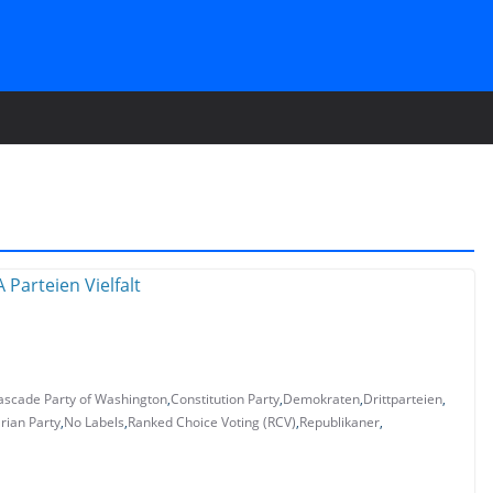
ascade Party of Washington
,
Constitution Party
,
Demokraten
,
Drittparteien
,
arian Party
,
No Labels
,
Ranked Choice Voting (RCV)
,
Republikaner
,