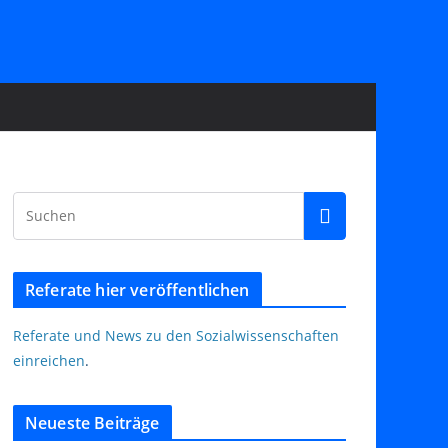
Referate hier veröffentlichen
Referate und News zu den Sozialwissenschaften
einreichen
.
Neueste Beiträge