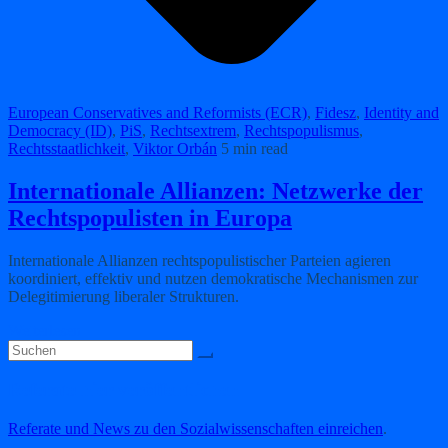
European Conservatives and Reformists (ECR)
,
Fidesz
,
Identity and
Democracy (ID)
,
PiS
,
Rechtsextrem
,
Rechtspopulismus
,
Rechtsstaatlichkeit
,
Viktor Orbán
5 min read
Internationale Allianzen: Netzwerke der
Rechtspopulisten in Europa
Internationale Allianzen rechtspopulistischer Parteien agieren
koordiniert, effektiv und nutzen demokratische Mechanismen zur
Delegitimierung liberaler Strukturen.
Weiterlesen
Referate hier veröffentlichen
Referate und News zu den Sozialwissenschaften einreichen
.