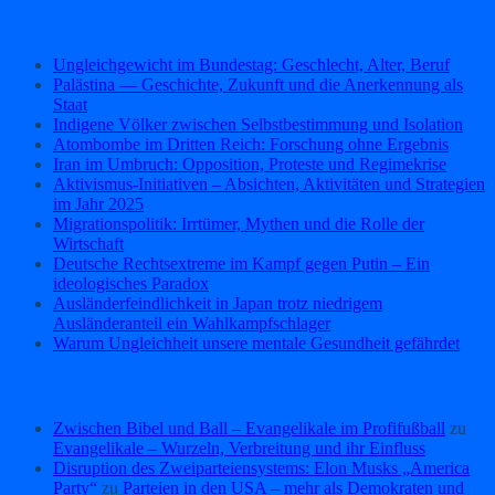
Neueste Beiträge
Ungleichgewicht im Bundestag: Geschlecht, Alter, Beruf
Palästina — Geschichte, Zukunft und die Anerkennung als
Staat
Indigene Völker zwischen Selbstbestimmung und Isolation
Atombombe im Dritten Reich: Forschung ohne Ergebnis
Iran im Umbruch: Opposition, Proteste und Regimekrise
Aktivismus‑Initiativen – Absichten, Aktivitäten und Strategien
im Jahr 2025
Migrationspolitik: Irrtümer, Mythen und die Rolle der
Wirtschaft
Deutsche Rechtsextreme im Kampf gegen Putin – Ein
ideologisches Paradox
Ausländerfeindlichkeit in Japan trotz niedrigem
Ausländeranteil ein Wahlkampfschlager
Warum Ungleichheit unsere mentale Gesundheit gefährdet
Neueste Kommentare
Zwischen Bibel und Ball – Evangelikale im Profifußball
zu
Evangelikale – Wurzeln, Verbreitung und ihr Einfluss
Disruption des Zweiparteiensystems: Elon Musks „America
Party“
zu
Parteien in den USA – mehr als Demokraten und