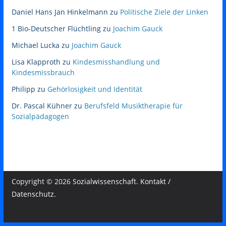
Daniel Hans Jan Hinkelmann
zu
Politische Ziele der Linken
1 Bio-Deutscher Flüchtling
zu
Joachim Gauck
Michael Lucka
zu
Joachim Gauck
Lisa Klapproth
zu
Kindesmisshandlung und
Kindesmissbrauch
Philipp
zu
Gehörlosigkeit und Identität
Dr. Pascal Kühner
zu
Berufsfeld Musiktherapie für
Sozialpädagogen
Copyright © 2026
Sozialwissenschaft
.
Kontakt /
Datenschutz
.