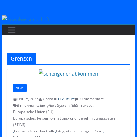
Zum
Inhalt
springen
Grenzen
NEWS
Juni 15, 2025
Kindra
91 Aufrufe
0 Kommentare
Binnenmarkt
,
Entry/Exit-System (EES)
,
Europa
,
Europäische Union (EU)
,
Europäisches Reiseinformations- und ‑genehmigungssystem
(ETIAS)
,
Grenzen
,
Grenzkontrolle
,
Integration
,
Schengen-Raum
,