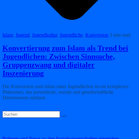
Islam
,
Jugend
,
Jugendkultur
,
Jugendliche
,
Konversion
3 min read
Konvertierung zum Islam als Trend bei
Jugendlichen: Zwischen Sinnsuche,
Gruppenzwang und digitaler
Inszenierung
Die Konversion zum Islam unter Jugendlichen ist ein komplexes
Phänomen, das persönliche, soziale und gesellschaftliche
Dimensionen umfasst.
Weiterlesen
Referate hier veröffentlichen
Referate und News zu den Sozialwissenschaften einreichen
.