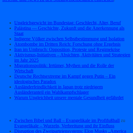
Neueste Beiträge
Ungleichgewicht im Bundestag: Geschlecht, Alter, Beruf
Palästina — Geschichte, Zukunft und die Anerkennung als
Staat
Indigene Völker zwischen Selbstbestimmung und Isolation
Atombombe im Dritten Reich: Forschung ohne Ergebnis
Iran im Umbruch: Opposition, Proteste und Regimekrise
Aktivismus‑Initiativen – Absichten, Aktivitäten und Strategien
im Jahr 2025
Migrationspolitik: Irrtümer, Mythen und die Rolle der
Wirtschaft
Deutsche Rechtsextreme im Kampf gegen Putin – Ein
ideologisches Paradox
Ausländerfeindlichkeit in Japan trotz niedrigem
Ausländeranteil ein Wahlkampfschlager
Warum Ungleichheit unsere mentale Gesundheit gefährdet
Neueste Kommentare
Zwischen Bibel und Ball – Evangelikale im Profifußball
zu
Evangelikale – Wurzeln, Verbreitung und ihr Einfluss
Disruption des Zweiparteiensystems: Elon Musks „America