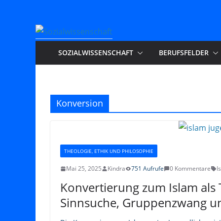
Zum
Inhalt
springen
SOZIALWISSENSCHAFT
BERUFSFELDER
Konversion
THEOLOGIE, ETHIK UND PHILOSOPHIE
Mai 25, 2025
Kindra
751 Aufrufe
0 Kommentare
I
Konvertierung zum Islam als 
Sinnsuche, Gruppenzwang und