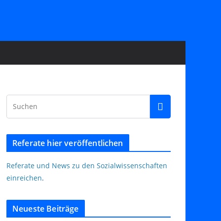
Referate hier veröffentlichen
Referate und News zu den Sozialwissenschaften
einreichen
.
Neueste Beiträge