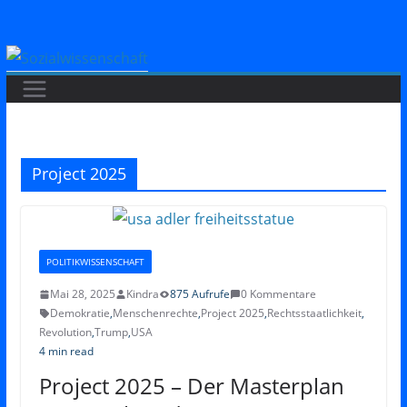
Zum
Inhalt
springen
Project 2025
POLITIKWISSENSCHAFT
Mai 28, 2025
Kindra
875 Aufrufe
0 Kommentare
Demokratie
,
Menschenrechte
,
Project 2025
,
Rechtsstaatlichkeit
,
Revolution
,
Trump
,
USA
4 min read
Project 2025 – Der Masterplan