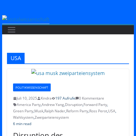
Zum
Inhalt
springen
USA
POLITIKWISSENSCHAFT
Juli 10, 2025
Kindra
197 Aufrufe
0 Kommentare
America Party
,
Andrew Yang
,
Disruption
,
Forward Party
,
Green Party
,
Musk
,
Ralph Nader
,
Reform Party
,
Ross Perot
,
USA
,
Wahlsystem
,
Zweiparteiensystem
6 min read
Disruption des