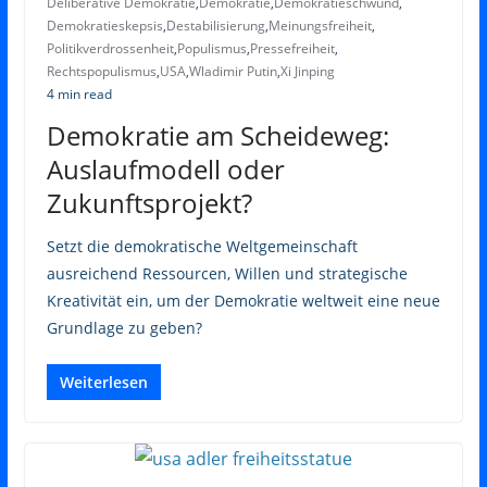
Deliberative Demokratie
,
Demokratie
,
Demokratieschwund
,
Demokratieskepsis
,
Destabilisierung
,
Meinungsfreiheit
,
Politikverdrossenheit
,
Populismus
,
Pressefreiheit
,
Rechtspopulismus
,
USA
,
Wladimir Putin
,
Xi Jinping
4 min read
Demokratie am Scheideweg:
Auslaufmodell oder
Zukunftsprojekt?
Setzt die demokratische Weltgemeinschaft
ausreichend Ressourcen, Willen und strategische
Kreativität ein, um der Demokratie weltweit eine neue
Grundlage zu geben?
Weiterlesen