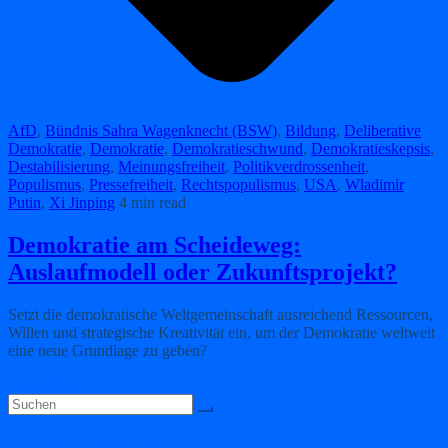
AfD
,
Bündnis Sahra Wagenknecht (BSW)
,
Bildung
,
Deliberative
Demokratie
,
Demokratie
,
Demokratieschwund
,
Demokratieskepsis
,
Destabilisierung
,
Meinungsfreiheit
,
Politikverdrossenheit
,
Populismus
,
Pressefreiheit
,
Rechtspopulismus
,
USA
,
Wladimir
Putin
,
Xi Jinping
4 min read
Demokratie am Scheideweg:
Auslaufmodell oder Zukunftsprojekt?
Setzt die demokratische Weltgemeinschaft ausreichend Ressourcen,
Willen und strategische Kreativität ein, um der Demokratie weltweit
eine neue Grundlage zu geben?
Weiterlesen
Referate hier veröffentlichen