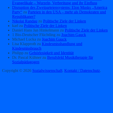
Evangelikale – Wurzeln, Verbreitung und ihr Einfluss
Disruption des Zweiparteiensystems: Elon Musks „America
Party“
zu
Parteien in den USA – mehr als Demokraten und
Republikaner?
Nikolai Randau
zu
Politische Ziele der Linken
karl
zu
Politische Ziele der Linken
Daniel Hans Jan Hinkelmann
zu
Politische Ziele der Linken
1 Bio-Deutscher Flüchtling
zu
Joachim Gauck
Michael Lucka
zu
Joachim Gauck
Lisa Klapproth
zu
Kindesmisshandlung und
Kindesmissbrauch
Philipp
zu
Gehörlosigkeit und Identität
Dr. Pascal Kühner
zu
Berufsfeld Musiktherapie für
Sozialpädagogen
Copyright © 2026
Sozialwissenschaft
.
Kontakt / Datenschutz
.