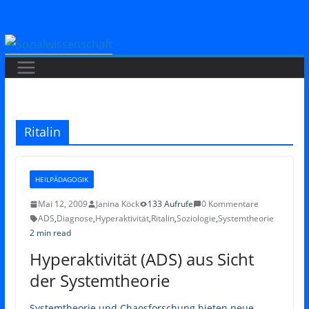
Zum
Inhalt
springen
Ritalin
HEILPÄDAGOGIK
Mai 12, 2009
Janina Köck
133 Aufrufe
0 Kommentare
ADS
,
Diagnose
,
Hyperaktivität
,
Ritalin
,
Soziologie
,
Systemtheorie
2 min read
Hyperaktivität (ADS) aus Sicht
der Systemtheorie
Systemtheorie und Chaosforschung bieten neue