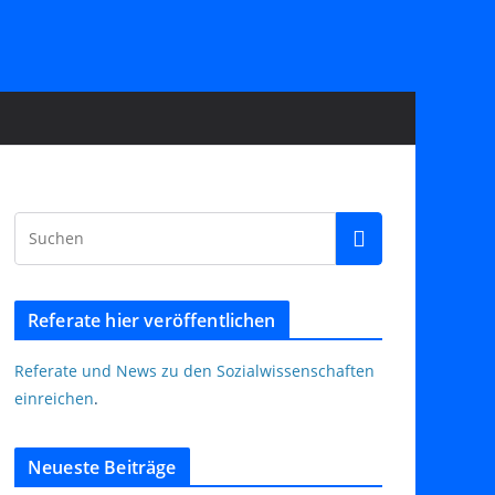
Referate hier veröffentlichen
Referate und News zu den Sozialwissenschaften
einreichen
.
Neueste Beiträge