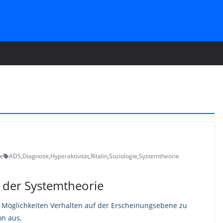
e
ADS
,
Diagnose
,
Hyperaktivität
,
Ritalin
,
Soziologie
,
Systemtheorie
t der Systemtheorie
Möglichkeiten Verhalten auf der Erscheinungsebene zu
on aus,