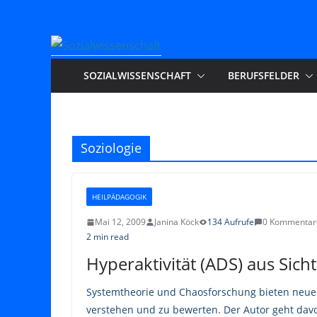
Zum
Inhalt
springen
SOZIALWISSENSCHAFT
BERUFSFELDER
Soziologie
HEILPÄDAGOGIK
Mai 12, 2009
Janina Köck
134 Aufrufe
0 Kommentar
2 min read
Hyperaktivität (ADS) aus Sich
Systemtheorie und Chaosforschung bieten neue 
verstehen und zu bewerten. Der Autor geht dav