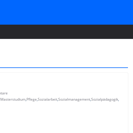
tare
,
Masterstudium
,
Pflege
,
Sozialarbeit
,
Sozialmanagement
,
Sozialpädagogik
,