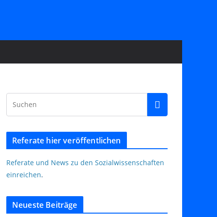
Referate hier veröffentlichen
Referate und News zu den Sozialwissenschaften
einreichen
.
Neueste Beiträge