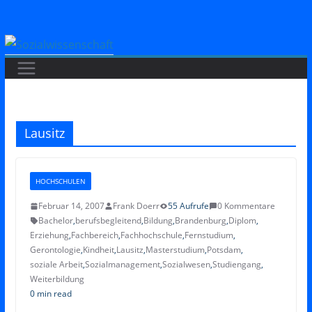
Zum
Inhalt
springen
Lausitz
HOCHSCHULEN
Februar 14, 2007
Frank Doerr
55 Aufrufe
0 Kommentare
Bachelor
,
berufsbegleitend
,
Bildung
,
Brandenburg
,
Diplom
,
Erziehung
,
Fachbereich
,
Fachhochschule
,
Fernstudium
,
Gerontologie
,
Kindheit
,
Lausitz
,
Masterstudium
,
Potsdam
,
soziale Arbeit
,
Sozialmanagement
,
Sozialwesen
,
Studiengang
,
Weiterbildung
0 min read