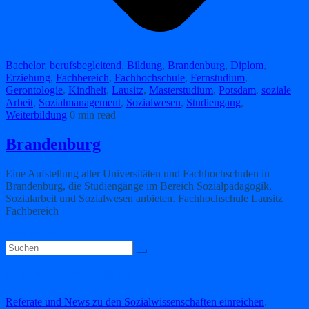
Bachelor
,
berufsbegleitend
,
Bildung
,
Brandenburg
,
Diplom
,
Erziehung
,
Fachbereich
,
Fachhochschule
,
Fernstudium
,
Gerontologie
,
Kindheit
,
Lausitz
,
Masterstudium
,
Potsdam
,
soziale
Arbeit
,
Sozialmanagement
,
Sozialwesen
,
Studiengang
,
Weiterbildung
0 min read
Brandenburg
Eine Aufstellung aller Universitäten und Fachhochschulen in
Brandenburg, die Studiengänge im Bereich Sozialpädagogik,
Sozialarbeit und Sozialwesen anbieten. Fachhochschule Lausitz
Fachbereich
Weiterlesen
Referate hier veröffentlichen
Referate und News zu den Sozialwissenschaften einreichen
.