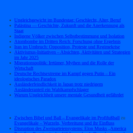
Neueste Beiträge
Ungleichgewicht im Bundestag: Geschlecht, Alter, Beruf
Palästina — Geschichte, Zukunft und die Anerkennung als
Staat
Indigene Völker zwischen Selbstbestimmung und Isolation
Atombombe im Dritten Reich: Forschung ohne Ergebnis
Iran im Umbruch: Opposition, Proteste und Regimekrise
Aktivismus‑Initiativen – Absichten, Aktivitäten und Strategien
im Jahr 2025
Migrationspolitik: Irrtümer, Mythen und die Rolle der
Wirtschaft
Deutsche Rechtsextreme im Kampf gegen Putin – Ein
ideologisches Paradox
Ausländerfeindlichkeit in Japan trotz niedrigem
Ausländeranteil ein Wahlkampfschlager
Warum Ungleichheit unsere mentale Gesundheit gefährdet
Neueste Kommentare
Zwischen Bibel und Ball – Evangelikale im Profifußball
zu
Evangelikale – Wurzeln, Verbreitung und ihr Einfluss
Disruption des Zweiparteiensystems: Elon Musks „America