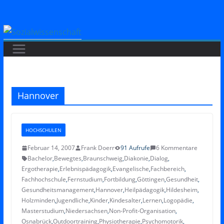
Zum
Inhalt
springen
Hannover
HOCHSCHULEN
Februar 14, 2007
Frank Doerr
91 Aufrufe
6 Kommentare
Bachelor
,
Bewegtes
,
Braunschweig
,
Diakonie
,
Dialog
,
Ergotherapie
,
Erlebnispädagogik
,
Evangelische
,
Fachbereich
,
Fachhochschule
,
Fernstudium
,
Fortbildung
,
Göttingen
,
Gesundheit
,
Gesundheitsmanagement
,
Hannover
,
Heilpädagogik
,
Hildesheim
,
Holzminden
,
Jugendliche
,
Kinder
,
Kindesalter
,
Lernen
,
Logopädie
,
Masterstudium
,
Niedersachsen
,
Non-Profit-Organisation
,
Osnabrück
,
Outdoortraining
,
Physiotherapie
,
Psychomotorik
,